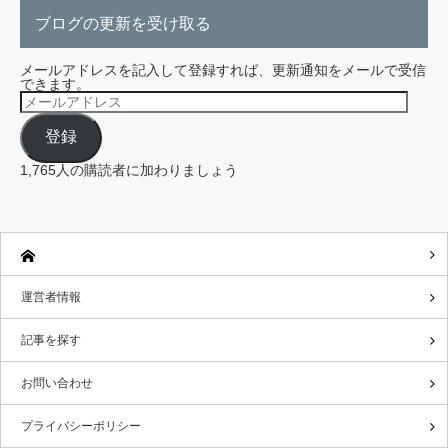
ブログの更新を受け取る
メールアドレスを記入して登録すれば、更新通知をメールで受信
できます。
メ
ー
ル
登録
ア
ド
レ
1,765人の購読者に加わりましょう
ス
運営者情報
記事を探す
お問い合わせ
プライバシーポリシー