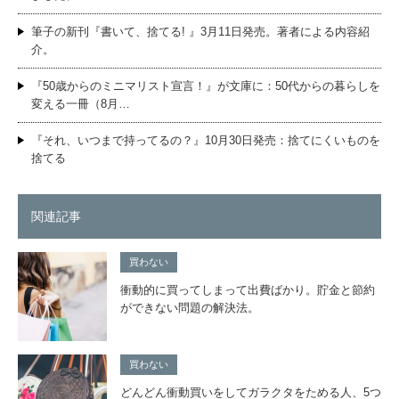
筆子の新刊『書いて、捨てる! 』3月11日発売。著者による内容紹
介。
『50歳からのミニマリスト宣言！』が文庫に：50代からの暮らしを
変える一冊（8月…
『それ、いつまで持ってるの？』10月30日発売：捨てにくいものを
捨てる
関連記事
買わない
衝動的に買ってしまって出費ばかり。貯金と節約
ができない問題の解決法。
買わない
どんどん衝動買いをしてガラクタをためる人、5つ