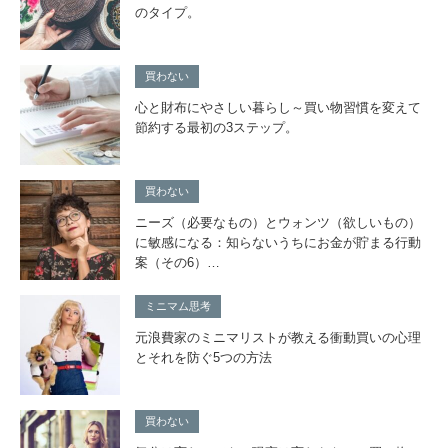
のタイプ。
買わない
心と財布にやさしい暮らし～買い物習慣を変えて
節約する最初の3ステップ。
買わない
ニーズ（必要なもの）とウォンツ（欲しいもの）
に敏感になる：知らないうちにお金が貯まる行動
案（その6）…
ミニマム思考
元浪費家のミニマリストが教える衝動買いの心理
とそれを防ぐ5つの方法
買わない