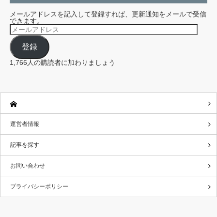
メールアドレスを記入して登録すれば、更新通知をメールで受信
できます。
メ
ー
ル
登録
ア
ド
レ
1,766人の購読者に加わりましょう
ス
運営者情報
記事を探す
お問い合わせ
プライバシーポリシー