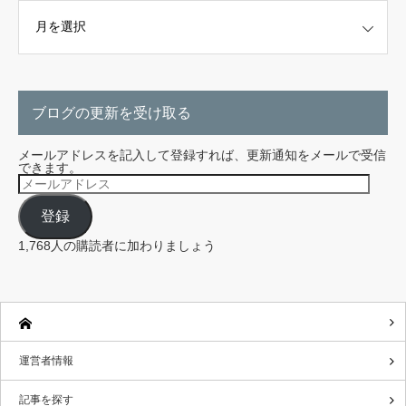
こちらから探せます。
ブログの更新を受け取る
メールアドレスを記入して登録すれば、更新通知をメールで受信
できます。
メ
ー
ル
登録
ア
ド
レ
1,768人の購読者に加わりましょう
ス
運営者情報
記事を探す