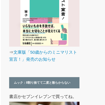
⇒
文庫版「50歳からのミニマリスト
宣言！」発売のお知らせ
ムック：8割り捨てて二度と散らからない
書店かセブンイレブンで買ってね。