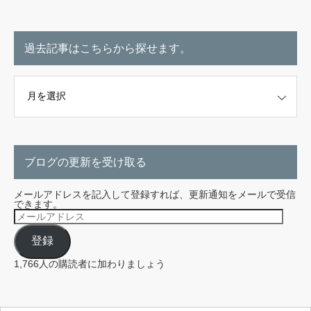
過去記事はこちらから探せます。
こちらから探せます。
ブログの更新を受け取る
メールアドレスを記入して登録すれば、更新通知をメールで受信
できます。
メ
ー
ル
登録
ア
ド
レ
1,766人の購読者に加わりましょう
ス