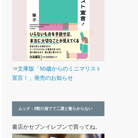
⇒
文庫版「50歳からのミニマリスト
宣言！」発売のお知らせ
ムック：8割り捨てて二度と散らからない
書店かセブンイレブンで買ってね。