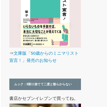
⇒
文庫版「50歳からのミニマリスト
宣言！」発売のお知らせ
ムック：8割り捨てて二度と散らからない
書店かセブンイレブンで買ってね。