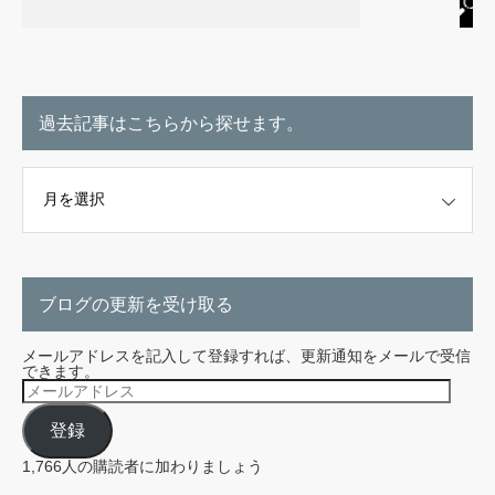
過去記事はこちらから探せます。
こちらから探せます。
ブログの更新を受け取る
メールアドレスを記入して登録すれば、更新通知をメールで受信
できます。
メ
ー
ル
登録
ア
ド
レ
1,766人の購読者に加わりましょう
ス