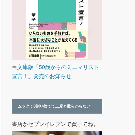
⇒
文庫版「50歳からのミニマリスト
宣言！」発売のお知らせ
ムック：8割り捨てて二度と散らからない
書店かセブンイレブンで買ってね。