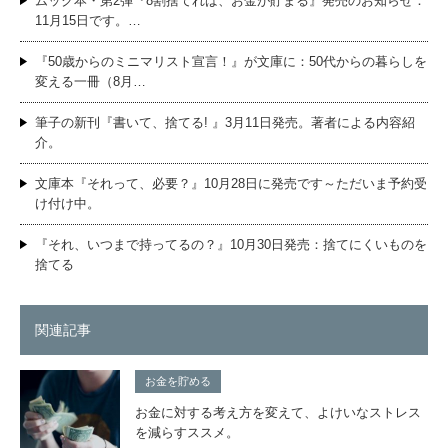
ムック本・第2弾『8割捨てれば、お金が貯まる』発売のお知らせ：
11月15日です。…
『50歳からのミニマリスト宣言！』が文庫に：50代からの暮らしを
変える一冊（8月…
筆子の新刊『書いて、捨てる! 』3月11日発売。著者による内容紹
介。
文庫本『それって、必要？』10月28日に発売です～ただいま予約受
け付け中。
『それ、いつまで持ってるの？』10月30日発売：捨てにくいものを
捨てる
関連記事
お金を貯める
お金に対する考え方を変えて、よけいなストレス
を減らすススメ。