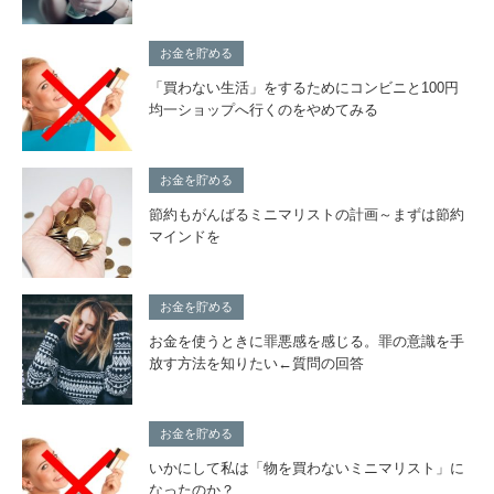
お金を貯める
「買わない生活」をするためにコンビニと100円
均一ショップへ行くのをやめてみる
お金を貯める
節約もがんばるミニマリストの計画～まずは節約
マインドを
お金を貯める
お金を使うときに罪悪感を感じる。罪の意識を手
放す方法を知りたい←質問の回答
お金を貯める
いかにして私は「物を買わないミニマリスト」に
なったのか？