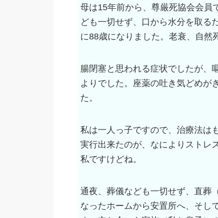
母は15年前から、尊厳死協会会員
ども一切せず、口から水分を取るだ
に88歳になりました。老衰、自然
腸閉塞と思われる症状でしたが、
よりでした。座薬の吐き気どめが
た。
私は一人っ子ですので、治療法は
実行出来たのが、なによりストレ
私ですけどね。
通夜、葬儀なども一切せず、直葬
なったホームから安置所へ、そし