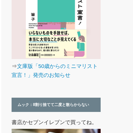
⇒
文庫版「50歳からのミニマリスト
宣言！」発売のお知らせ
ムック：8割り捨てて二度と散らからない
書店かセブンイレブンで買ってね。