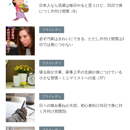
日本人なら洗濯は毎日やると思うけど。31日で身
につく片付け習慣（6）
フライレディ
必ず汚家はきれいにできる。ただし片付け習慣は1
日では身につかない
フライレディ
寝る前が大事。家事上手の主婦が身につけている
小さな習慣～ミニマリストへの道（37）
フライレディ
日々の積み重ねが大切。初心者向け31日で身に付
く片付け習慣(5)
フライレディ