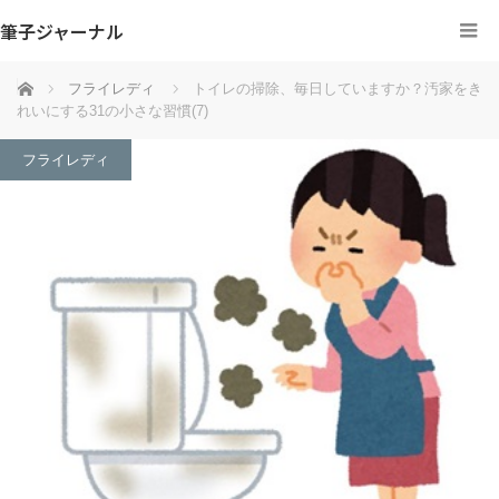
筆子ジャーナル
ホーム
フライレディ
トイレの掃除、毎日していますか？汚家をき
れいにする31の小さな習慣(7)
フライレディ