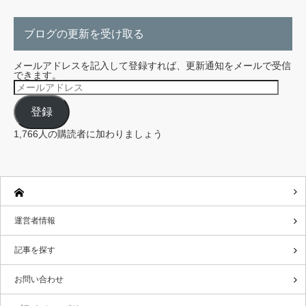
ブログの更新を受け取る
メールアドレスを記入して登録すれば、更新通知をメールで受信
できます。
メ
ー
ル
登録
ア
ド
レ
1,766人の購読者に加わりましょう
ス
運営者情報
記事を探す
お問い合わせ