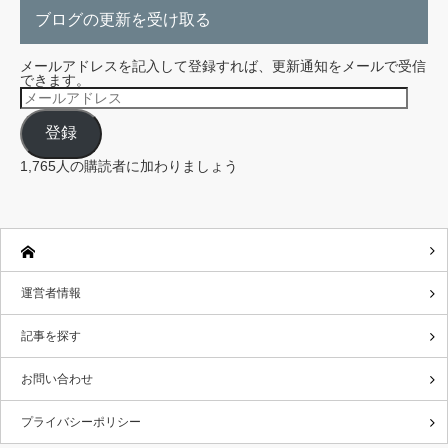
ブログの更新を受け取る
メールアドレスを記入して登録すれば、更新通知をメールで受信
できます。
メ
ー
ル
登録
ア
ド
レ
1,765人の購読者に加わりましょう
ス
運営者情報
記事を探す
お問い合わせ
プライバシーポリシー