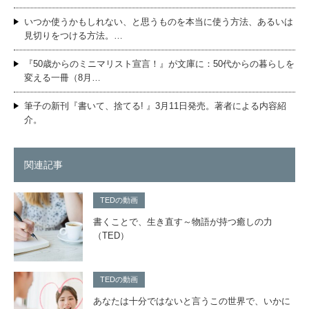
いつか使うかもしれない、と思うものを本当に使う方法、あるいは
見切りをつける方法。…
『50歳からのミニマリスト宣言！』が文庫に：50代からの暮らしを
変える一冊（8月…
筆子の新刊『書いて、捨てる! 』3月11日発売。著者による内容紹
介。
関連記事
TEDの動画
書くことで、生き直す～物語が持つ癒しの力
（TED）
TEDの動画
あなたは十分ではないと言うこの世界で、いかに