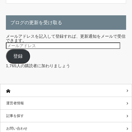
ブログの更新を受け取る
メールアドレスを記入して登録すれば、更新通知をメールで受信
できます。
メ
ー
ル
登録
ア
ド
レ
1,765人の購読者に加わりましょう
ス
運営者情報
記事を探す
お問い合わせ