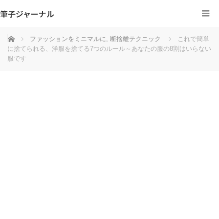
筆子ジャーナル
ホーム
ファッションをミニマルに
,
断捨離テクニック
これで簡単
に捨てられる、洋服を捨てる7つのルール～あなたの服の8割はいらない
服です