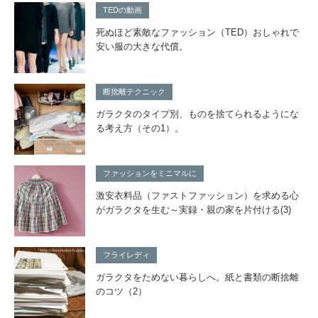
TEDの動画
死ぬほど素敵なファッション（TED）おしゃれで
安い服の大きな代償。
断捨離テクニック
ガラクタのタイプ別、ものを捨てられるようにな
る考え方（その1）。
ファッションをミニマルに
激安衣料品（ファストファッション）を求める心
がガラクタを生む～実録・親の家を片付ける(3)
フライレディ
ガラクタをためない暮らしへ。紙と書類の断捨離
のコツ（2）