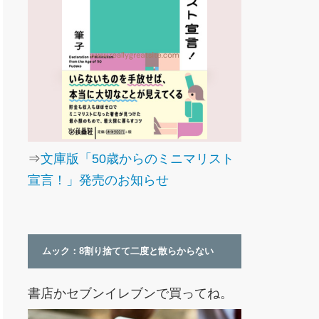
⇒
文庫版「50歳からのミニマリスト
宣言！」発売のお知らせ
ムック：8割り捨てて二度と散らからない
書店かセブンイレブンで買ってね。