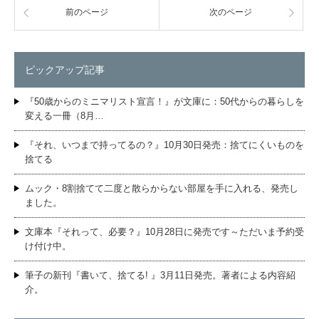
前のページ
次のページ
ピックアップ記事
『50歳からのミニマリスト宣言！』が文庫に：50代からの暮らしを
変える一冊（8月…
『それ、いつまで持ってるの？』10月30日発売：捨てにくいものを
捨てる
ムック・8割捨てて二度と散らからない部屋を手に入れる、発売し
ました。
文庫本『それって、必要？』10月28日に発売です～ただいま予約受
け付け中。
筆子の新刊『書いて、捨てる! 』3月11日発売。著者による内容紹
介。