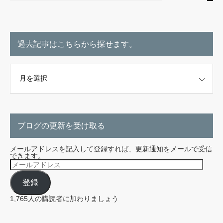
過去記事はこちらから探せます。
こちらから探せます。
ブログの更新を受け取る
メールアドレスを記入して登録すれば、更新通知をメールで受信
できます。
メ
ー
ル
登録
ア
ド
レ
1,765人の購読者に加わりましょう
ス