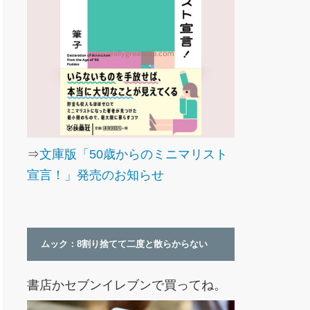
⇒
文庫版「50歳からのミニマリスト
宣言！」発売のお知らせ
ムック：8割り捨てて二度と散らからない
書店かセブンイレブンで買ってね。