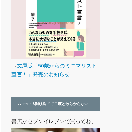
⇒
文庫版「50歳からのミニマリスト
宣言！」発売のお知らせ
ムック：8割り捨てて二度と散らからない
書店かセブンイレブンで買ってね。