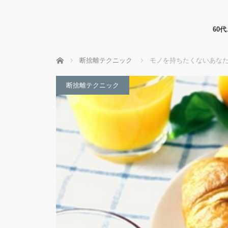
60
ホーム
断捨離テクニック
モノを持ちたくないあな
断捨離テクニック