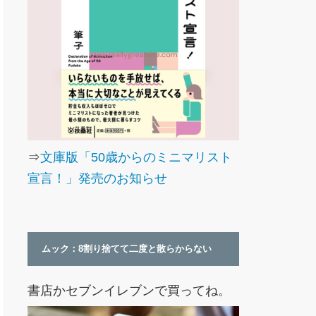
⇒
文庫版「50歳からのミニマリスト
宣言！」発売のお知らせ
ムック：8割り捨てて二度と散らからない
書店かセブンイレブンで買ってね。