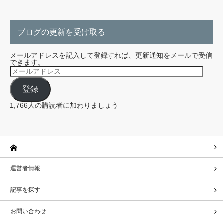
ブログの更新を受け取る
メールアドレスを記入して登録すれば、更新通知をメールで受信
できます。
メ
ー
ル
登録
ア
ド
レ
1,766人の購読者に加わりましょう
ス
運営者情報
記事を探す
お問い合わせ