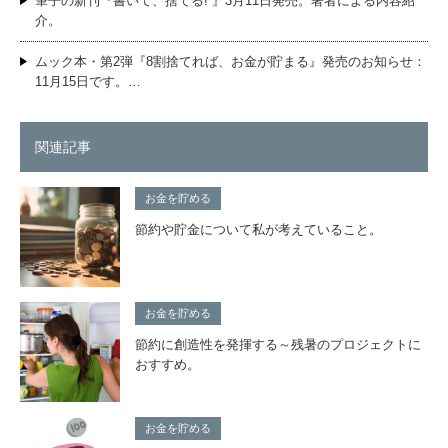
筆子の新刊『書いて、捨てる! 』3月11日発売。著者による内容紹
介。
ムック本・第2弾『8割捨てれば、お金が貯まる』発売のお知らせ：
11月15日です。…
関連記事
お金を貯める
節約や貯金について私が考えていること。
お金を貯める
節約に創造性を発揮する～残暑のプロジェクトに
おすすめ。
お金を貯める