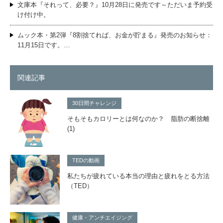
文庫本『それって、必要？』10月28日に発売です～ただいま予約受
け付け中。
ムック本・第2弾『8割捨てれば、お金が貯まる』発売のお知らせ：
11月15日です。…
関連記事
30日間チャレンジ
そもそもカロリーとは何なのか？ 脂肪の断捨離
(1)
TEDの動画
私たちが疲れている本当の理由と疲れをとる方法
（TED）
健康・アンチエイジング