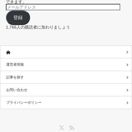
できます。
メ
ー
ル
登録
ア
ド
レ
1,766人の購読者に加わりましょう
ス
運営者情報
記事を探す
お問い合わせ
プライバシーポリシー
Twitter
RSS