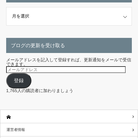
こちらから探せます。
ブログの更新を受け取る
メールアドレスを記入して登録すれば、更新通知をメールで受信
できます。
メ
ー
ル
登録
ア
ド
レ
1,765人の購読者に加わりましょう
ス
運営者情報