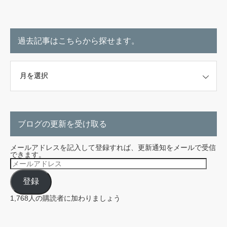
過去記事はこちらから探せます。
こちらから探せます。
ブログの更新を受け取る
メールアドレスを記入して登録すれば、更新通知をメールで受信
できます。
メ
ー
ル
登録
ア
ド
レ
1,768人の購読者に加わりましょう
ス