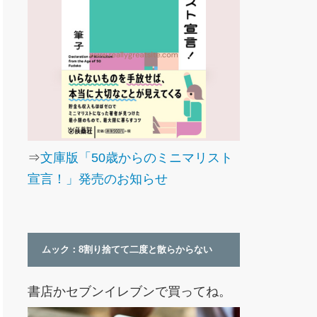
⇒
文庫版「50歳からのミニマリスト
宣言！」発売のお知らせ
ムック：8割り捨てて二度と散らからない
書店かセブンイレブンで買ってね。