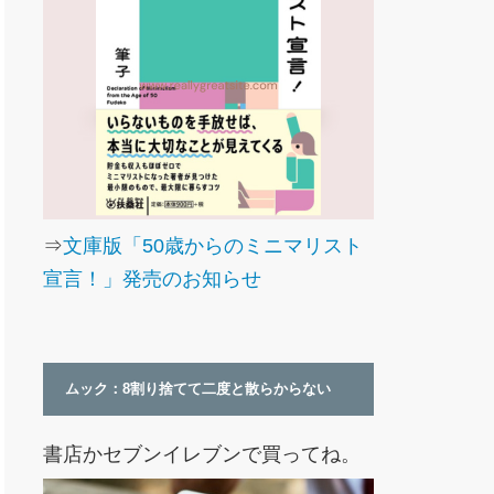
⇒
文庫版「50歳からのミニマリスト
宣言！」発売のお知らせ
ムック：8割り捨てて二度と散らからない
書店かセブンイレブンで買ってね。