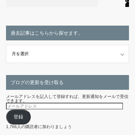
過去記事はこちらから探せます。
こちらから探せます。
ブログの更新を受け取る
メールアドレスを記入して登録すれば、更新通知をメールで受信
できます。
メ
ー
ル
登録
ア
ド
レ
1,766人の購読者に加わりましょう
ス