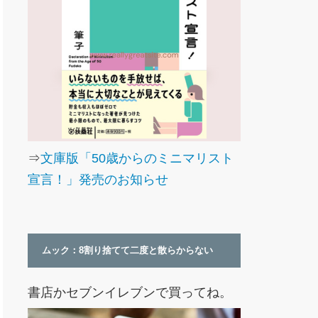
⇒
文庫版「50歳からのミニマリスト
宣言！」発売のお知らせ
ムック：8割り捨てて二度と散らからない
書店かセブンイレブンで買ってね。