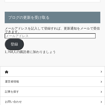
ブログの更新を受け取る
メールアドレスを記入して登録すれば、更新通知をメールで受信
できます。
メ
ー
ル
登録
ア
ド
レ
1,768人の購読者に加わりましょう
ス
運営者情報
記事を探す
お問い合わせ