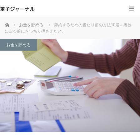
筆子ジャーナル
ホーム
お金を貯める
節約するための当たり前の方法10選～裏技
に走る前にきっちり押さえたい。
お金を貯める