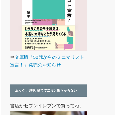
⇒
文庫版「50歳からのミニマリスト
宣言！」発売のお知らせ
ムック：8割り捨てて二度と散らからない
書店かセブンイレブンで買ってね。