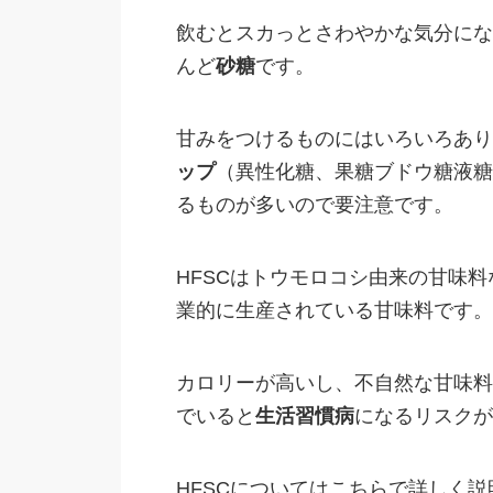
飲むとスカっとさわやかな気分にな
んど
砂糖
です。
甘みをつけるものにはいろいろあり
ップ
（異性化糖、果糖ブドウ糖液糖、high
るものが多いので要注意です。
HFSCはトウモロコシ由来の甘味
業的に生産されている甘味料です。
カロリーが高いし、不自然な甘味料
でいると
生活習慣病
になるリスクが
HFSCについてはこちらで詳しく