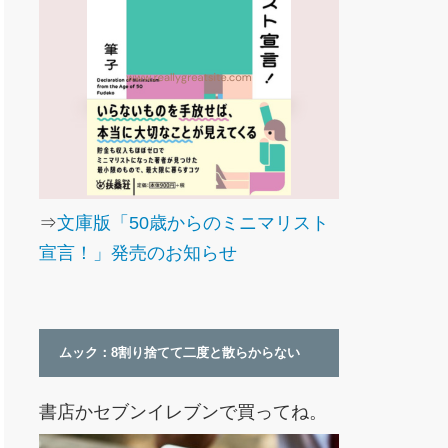
⇒
文庫版「50歳からのミニマリスト
宣言！」発売のお知らせ
ムック：8割り捨てて二度と散らからない
書店かセブンイレブンで買ってね。