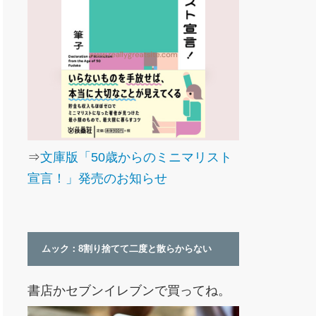
⇒
文庫版「50歳からのミニマリスト
宣言！」発売のお知らせ
ムック：8割り捨てて二度と散らからない
書店かセブンイレブンで買ってね。