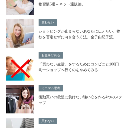
物習慣5選～ネット通販編。
買わない
ショッピングが止まらないあなたに伝えたい。物
欲を否定せずに向き合う方法、金子由紀子流。
お金を貯める
「買わない生活」をするためにコンビニと100円
均一ショップへ行くのをやめてみる
ミニマム思考
衝動買いの欲望に負けない強い心を作る4つのステ
ップ
買わない