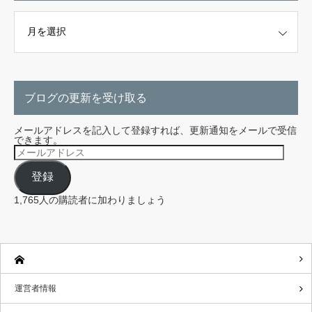
こちらから探せます。
ブログの更新を受け取る
メールアドレスを記入して登録すれば、更新通知をメールで受信
できます。
メ
ー
ル
登録
ア
ド
レ
1,765人の購読者に加わりましょう
ス
運営者情報