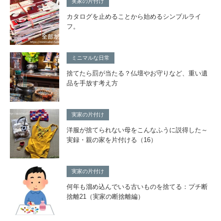
実家の片付け
カタログを止めることから始めるシンプルライ
フ。
ミニマルな日常
捨てたら罰が当たる？仏壇やお守りなど、重い遺
品を手放す考え方
実家の片付け
洋服が捨てられない母をこんなふうに説得した～
実録・親の家を片付ける（16）
実家の片付け
何年も溜め込んでいる古いものを捨てる：プチ断
捨離21（実家の断捨離編）