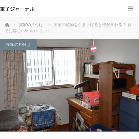
筆子ジャーナル
ホーム
実家の片付け
実家の荷物を引き上げると何が変わる？ 親
子に嬉しい5つのメリット
実家の片付け