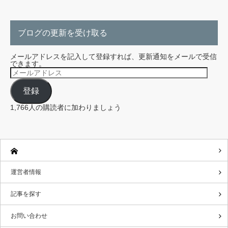
ブログの更新を受け取る
メールアドレスを記入して登録すれば、更新通知をメールで受信
できます。
メ
ー
ル
登録
ア
ド
レ
1,766人の購読者に加わりましょう
ス
運営者情報
記事を探す
お問い合わせ