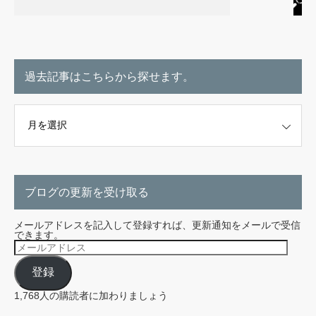
過去記事はこちらから探せます。
こちらから探せます。
ブログの更新を受け取る
メールアドレスを記入して登録すれば、更新通知をメールで受信
できます。
メ
ー
ル
登録
ア
ド
レ
1,768人の購読者に加わりましょう
ス