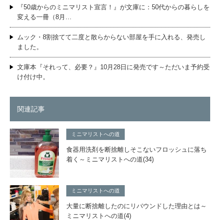
『50歳からのミニマリスト宣言！』が文庫に：50代からの暮らしを
変える一冊（8月…
ムック・8割捨てて二度と散らからない部屋を手に入れる、発売し
ました。
文庫本『それって、必要？』10月28日に発売です～ただいま予約受
け付け中。
関連記事
ミニマリストへの道
食器用洗剤を断捨離しそこないフロッシュに落ち
着く～ミニマリストへの道(34)
ミニマリストへの道
大量に断捨離したのにリバウンドした理由とは～
ミニマリストへの道(4)