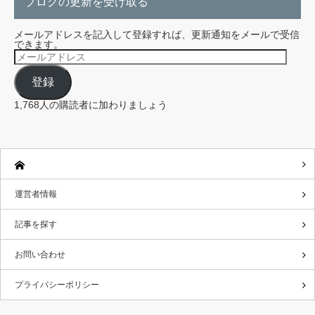
ブログの更新を受け取る
メールアドレスを記入して登録すれば、更新通知をメールで受信
できます。
メ
ー
ル
登録
ア
ド
レ
1,768人の購読者に加わりましょう
ス
運営者情報
記事を探す
お問い合わせ
プライバシーポリシー