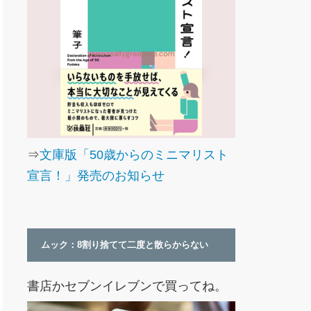
⇒
文庫版「50歳からのミニマリスト
宣言！」発売のお知らせ
ムック：8割り捨てて二度と散らからない
書店かセブンイレブンで買ってね。