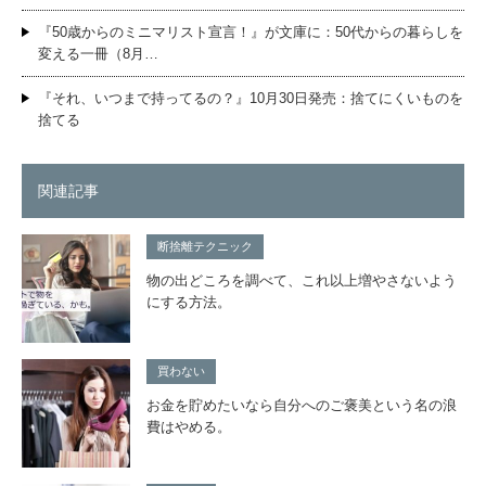
『50歳からのミニマリスト宣言！』が文庫に：50代からの暮らしを
変える一冊（8月…
『それ、いつまで持ってるの？』10月30日発売：捨てにくいものを
捨てる
関連記事
断捨離テクニック
物の出どころを調べて、これ以上増やさないよう
にする方法。
買わない
お金を貯めたいなら自分へのご褒美という名の浪
費はやめる。