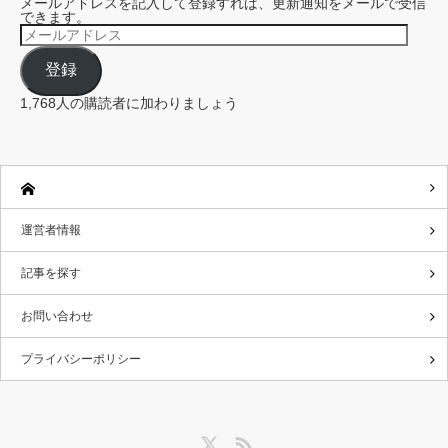
メールアドレスを記入して登録すれば、更新通知をメールで受信
できます。
メ
ー
ル
登録
ア
ド
レ
1,768人の購読者に加わりましょう
ス
運営者情報
記事を探す
お問い合わせ
プライバシーポリシー
Twitter
RSS