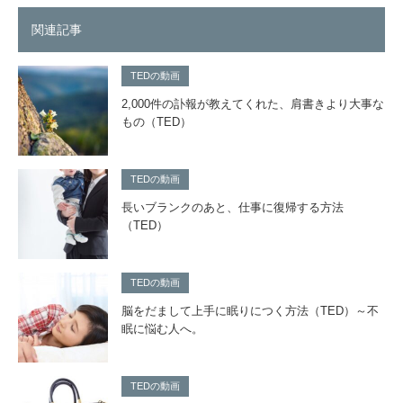
関連記事
TEDの動画
2,000件の訃報が教えてくれた、肩書きより大事な
もの（TED）
TEDの動画
長いブランクのあと、仕事に復帰する方法
（TED）
TEDの動画
脳をだまして上手に眠りにつく方法（TED）～不
眠に悩む人へ。
TEDの動画