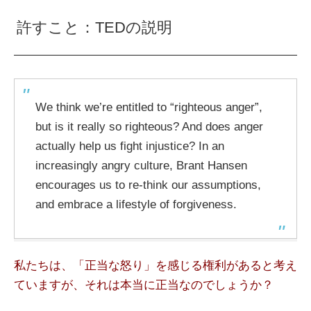
許すこと：TEDの説明
We think we’re entitled to “righteous anger”,
but is it really so righteous? And does anger
actually help us fight injustice? In an
increasingly angry culture, Brant Hansen
encourages us to re-think our assumptions,
and embrace a lifestyle of forgiveness.
私たちは、「正当な怒り」を感じる権利があると考え
ていますが、それは本当に正当なのでしょうか？