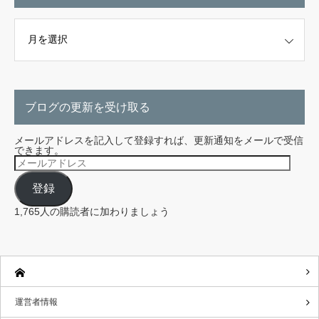
こちらから探せます。
ブログの更新を受け取る
メールアドレスを記入して登録すれば、更新通知をメールで受信
できます。
メ
ー
ル
登録
ア
ド
レ
1,765人の購読者に加わりましょう
ス
運営者情報