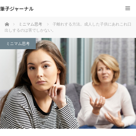
筆子ジャーナル
ホーム
ミニマム思考
子離れする方法。成人した子供にあれこれ口
出しするのは害でしかない。
ミニマム思考