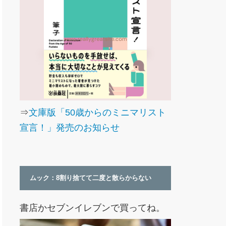
⇒
文庫版「50歳からのミニマリスト
宣言！」発売のお知らせ
ムック：8割り捨てて二度と散らからない
書店かセブンイレブンで買ってね。