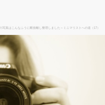
の写真はこんなふうに断捨離し整理しました～ミニマリストへの道（17）