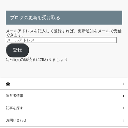
ブログの更新を受け取る
メールアドレスを記入して登録すれば、更新通知をメールで受信
できます。
メ
ー
ル
登録
ア
ド
レ
1,765人の購読者に加わりましょう
ス
運営者情報
記事を探す
お問い合わせ