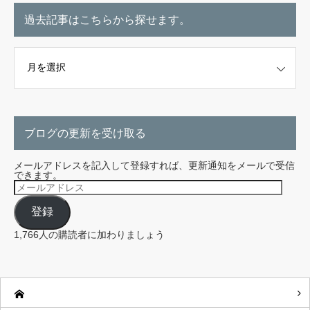
過去記事はこちらから探せます。
こちらから探せます。
ブログの更新を受け取る
メールアドレスを記入して登録すれば、更新通知をメールで受信
できます。
メ
ー
ル
登録
ア
ド
レ
1,766人の購読者に加わりましょう
ス