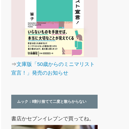
⇒
文庫版「50歳からのミニマリスト
宣言！」発売のお知らせ
ムック：8割り捨てて二度と散らからない
書店かセブンイレブンで買ってね。