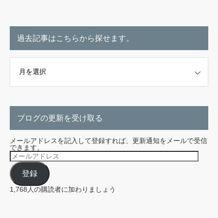
過去記事はこちらから探せます。
こちらから探せます。
ブログの更新を受け取る
メールアドレスを記入して登録すれば、更新通知をメールで受信
できます。
メ
ー
ル
登録
ア
ド
レ
1,768人の購読者に加わりましょう
ス