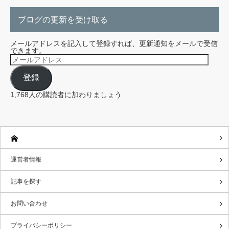
ブログの更新を受け取る
メールアドレスを記入して登録すれば、更新通知をメールで受信
できます。
メ
ー
ル
登録
ア
ド
レ
1,768人の購読者に加わりましょう
ス
運営者情報
記事を探す
お問い合わせ
プライバシーポリシー