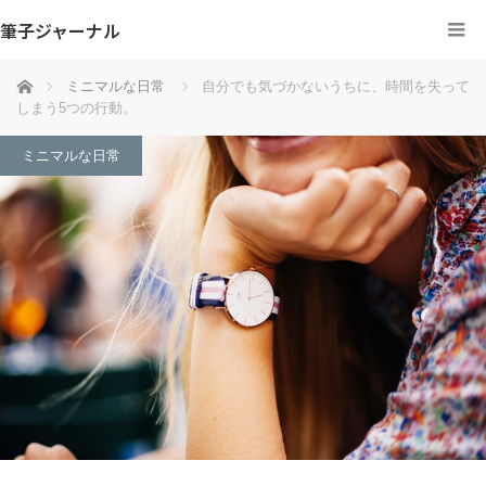
筆子ジャーナル
ホーム
ミニマルな日常
自分でも気づかないうちに、時間を失って
しまう5つの行動。
ミニマルな日常