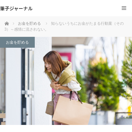
筆子ジャーナル
ホーム
お金を貯める
知らないうちにお金がたまる行動案（その
3）～感情に流されない。
お金を貯める