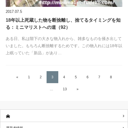
2017.07.5
18年以上死蔵した物を断捨離し、捨てるタイミングを知
る：ミニマリストへの道（92）
ある日、私は階下の大きな物入れから、雑多なものを掻き出して
いました。もちろん断捨離するためです。この物入れには18年以
上眠っていた「新品」があり…
«
1
2
3
4
5
6
7
8
…
13
»
運営者情報